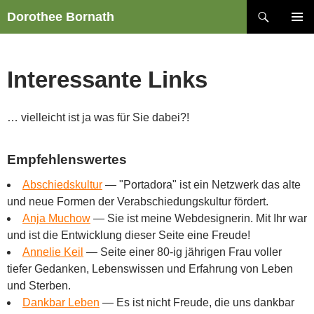
Zum
Suchen
Dorothee Bornath
Inhalt
PRIMÄR
springen
MENÜ
Interessante Links
… vielleicht ist ja was für Sie dabei?!
Empfehlenswertes
Abschiedskultur
—
"Portadora" ist ein Netzwerk das alte
und neue Formen der Verabschiedungskultur fördert.
Anja Muchow
—
Sie ist meine Webdesignerin. Mit Ihr war
und ist die Entwicklung dieser Seite eine Freude!
Annelie Keil
—
Seite einer 80-ig jährigen Frau voller
tiefer Gedanken, Lebenswissen und Erfahrung von Leben
und Sterben.
Dankbar Leben
—
Es ist nicht Freude, die uns dankbar