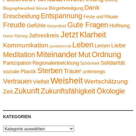
Bildung
Dank
Bürgerbeteiligung
Biographiearbeit
Bäume
Entspannung
Entscheidung
Feste und Rituale
Gute Fragen
Freude
Gefühle
Hoffnung
Gesundheit
Jetzt
Klarheit
Jahreskreis
Hoher Fläming
Leben
Kommunikation
Liebe
Lernen
Landwirtschaft
Miteinander
Ordnung
Mut
Meditation
Solidarität
Partizipation
Regionalentwicklung
Schönheit
Sterben
Trauer
soziale Plastik
unterwegs
Weisheit
Vertrauen
Wertschätzung
Vielfalt
Zukunft
Zukunftsfähigkeit
Ökologie
Zeit
KATEGORIEN
Kategorien