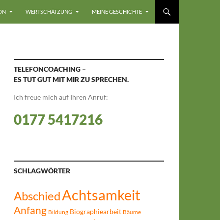
ON
WERTSCHÄTZUNG
MEINE GESCHICHTE
TELEFONCOACHING –
ES TUT GUT MIT MIR ZU SPRECHEN.
Ich freue mich auf Ihren Anruf:
0177 5417216
SCHLAGWÖRTER
Achtsamkeit
Abschied
Anfang
Biographiearbeit
Bildung
Bäume