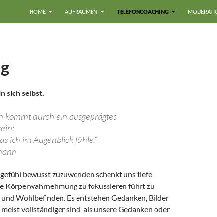
HOME
AUFRÄUMEN
TELEFONCOACHING
MODERATI
ng
n sich selbst.
en kommt durch ein ausgeprägtes
ein;
s ich im Augenblick fühle.“
mann
gefühl bewusst zuzuwenden schenkt uns tiefe
ie Körperwahrnehmung zu fokussieren führt zu
t und Wohlbefinden. Es entstehen Gedanken, Bilder
 meist vollständiger sind als unsere Gedanken oder