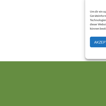
Um dir ein o
Geräteinform
Technologien
dieser Websi
können best
AKZEP
Datenschutz