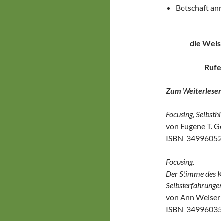
Botschaft a
die Weis
Rufe
Zum Weiterlesen
Focusing, Selbsth
von Eugene T. G
ISBN: 3499605
Focusing.
Der Stimme des K
Selbsterfahrunge
von Ann Weiser 
ISBN: 3499603