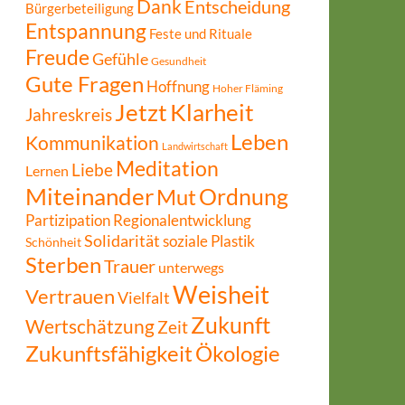
Dank
Entscheidung
Bürgerbeteiligung
Entspannung
Feste und Rituale
Freude
Gefühle
Gesundheit
Gute Fragen
Hoffnung
Hoher Fläming
Jetzt
Klarheit
Jahreskreis
Leben
Kommunikation
Landwirtschaft
Meditation
Liebe
Lernen
Miteinander
Ordnung
Mut
Partizipation
Regionalentwicklung
Solidarität
soziale Plastik
Schönheit
Sterben
Trauer
unterwegs
Weisheit
Vertrauen
Vielfalt
Zukunft
Wertschätzung
Zeit
Zukunftsfähigkeit
Ökologie