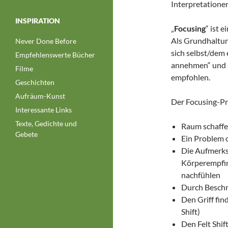
Interpretationen
INSPIRATION
„
Focusing
“ ist 
Als Grundhaltun
Never Done Before
sich selbst/dem 
Empfehlenswerte Bücher
annehmen“ und 
Filme
empfohlen.
Geschichten
Aufräum-Kunst
Der Focusing-Pro
Interessante Links
Texte, Gedichte und
Raum schaffe
Gebete
Ein Problem 
Die Aufmerks
Körperempfin
nachfühlen
Durch Beschr
Den Griff fin
Shift)
Den Felt Shif