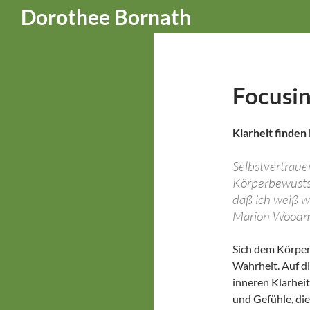
Suchen
Dorothee Bornath
Zum
Inhalt
springen
Focusi
Klarheit finden i
Selbstvertrau
Körperbewusts
daß ich weiß wa
Marion Wood
Sich dem Körper
Wahrheit. Auf d
inneren Klarhei
und Gefühle, die