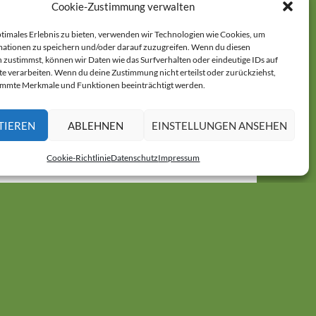
Cookie-Zustimmung verwalten
ptimales Erlebnis zu bieten, verwenden wir Technologien wie Cookies, um
ationen zu speichern und/oder darauf zuzugreifen. Wenn du diesen
 zustimmst, können wir Daten wie das Surfverhalten oder eindeutige IDs auf
te verarbeiten. Wenn du deine Zustimmung nicht erteilst oder zurückziehst,
immte Merkmale und Funktionen beeinträchtigt werden.
TIEREN
ABLEHNEN
EINSTELLUNGEN ANSEHEN
Cookie-Richtlinie
Datenschutz
Impressum