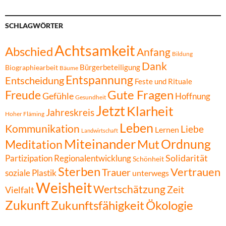
SCHLAGWÖRTER
Achtsamkeit
Abschied
Anfang
Bildung
Dank
Bürgerbeteiligung
Biographiearbeit
Bäume
Entspannung
Entscheidung
Feste und Rituale
Gute Fragen
Freude
Gefühle
Hoffnung
Gesundheit
Jetzt
Klarheit
Jahreskreis
Hoher Fläming
Leben
Kommunikation
Liebe
Lernen
Landwirtschaft
Miteinander
Ordnung
Mut
Meditation
Solidarität
Partizipation
Regionalentwicklung
Schönheit
Sterben
Vertrauen
Trauer
soziale Plastik
unterwegs
Weisheit
Wertschätzung
Zeit
Vielfalt
Zukunft
Zukunftsfähigkeit
Ökologie