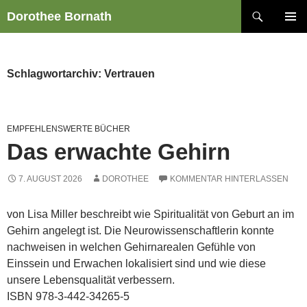
Zum
Suchen
Dorothee Bornath
Inhalt
PRIMÄR
springen
MENÜ
Schlagwortarchiv: Vertrauen
EMPFEHLENSWERTE BÜCHER
Das erwachte Gehirn
7. AUGUST 2026
DOROTHEE
KOMMENTAR HINTERLASSEN
von Lisa Miller beschreibt wie Spiritualität von Geburt an im
Gehirn angelegt ist. Die Neurowissenschaftlerin konnte
nachweisen in welchen Gehirnarealen Gefühle von
Einssein und Erwachen lokalisiert sind und wie diese
unsere Lebensqualität verbessern.
ISBN 978-3-442-34265-5