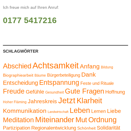
Ich freue mich auf Ihren Anruf:
0177 5417216
SCHLAGWÖRTER
Achtsamkeit
Abschied
Anfang
Bildung
Dank
Bürgerbeteiligung
Biographiearbeit
Bäume
Entspannung
Entscheidung
Feste und Rituale
Gute Fragen
Freude
Gefühle
Hoffnung
Gesundheit
Jetzt
Klarheit
Jahreskreis
Hoher Fläming
Leben
Kommunikation
Liebe
Lernen
Landwirtschaft
Miteinander
Ordnung
Mut
Meditation
Solidarität
Partizipation
Regionalentwicklung
Schönheit