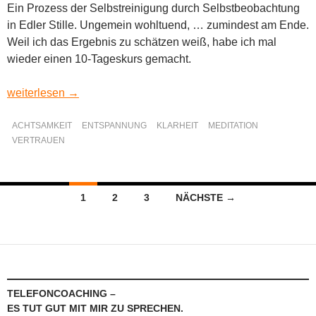
Ein Prozess der Selbstreinigung durch Selbstbeobachtung
in Edler Stille. Ungemein wohltuend, … zumindest am Ende.
Weil ich das Ergebnis zu schätzen weiß, habe ich mal
wieder einen 10-Tageskurs gemacht.
Vipassana Meditation- vom Denken zur Stille
weiterlesen
→
ACHTSAMKEIT
ENTSPANNUNG
KLARHEIT
MEDITATION
VERTRAUEN
Beitragsnavigation
1
2
3
NÄCHSTE →
TELEFONCOACHING –
ES TUT GUT MIT MIR ZU SPRECHEN.