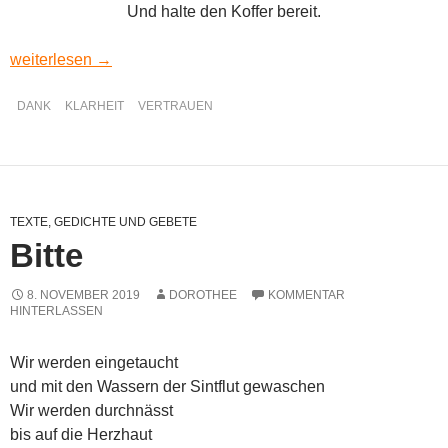
Und halte den Koffer bereit.
Jage die Ängste fort
weiterlesen
→
DANK
KLARHEIT
VERTRAUEN
TEXTE, GEDICHTE UND GEBETE
Bitte
8. NOVEMBER 2019
DOROTHEE
KOMMENTAR
HINTERLASSEN
Wir werden eingetaucht
und mit den Wassern der Sintflut gewaschen
Wir werden durchnässt
bis auf die Herzhaut