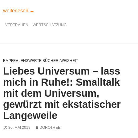
Bitte
weiterlesen
→
VERTRAUEN
WERTSCHÄTZUNG
EMPFEHLENSWERTE BÜCHER
,
WEISHEIT
Liebes Universum – lass
mich in Ruhe!: Smalltalk
mit dem Universum,
gewürzt mit ekstatischer
Langeweile
30. MAI 2019
DOROTHEE