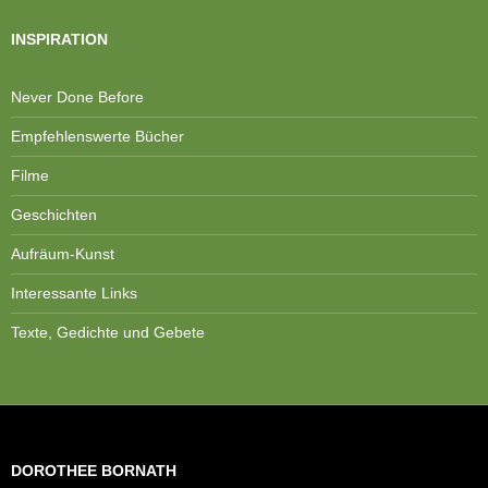
INSPIRATION
Never Done Before
Empfehlenswerte Bücher
Filme
Geschichten
Aufräum-Kunst
Interessante Links
Texte, Gedichte und Gebete
DOROTHEE BORNATH