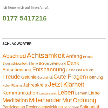
Ich freue mich auf Ihren Anruf:
0177 5417216
SCHLAGWÖRTER
Achtsamkeit
Abschied
Anfang
Bildung
Dank
Bürgerbeteiligung
Biographiearbeit
Bäume
Entspannung
Entscheidung
Feste und Rituale
Gute Fragen
Freude
Gefühle
Hoffnung
Gesundheit
Jetzt
Klarheit
Jahreskreis
Hoher Fläming
Leben
Kommunikation
Liebe
Lernen
Landwirtschaft
Miteinander
Ordnung
Mut
Meditation
Solidarität
Partizipation
Regionalentwicklung
Schönheit