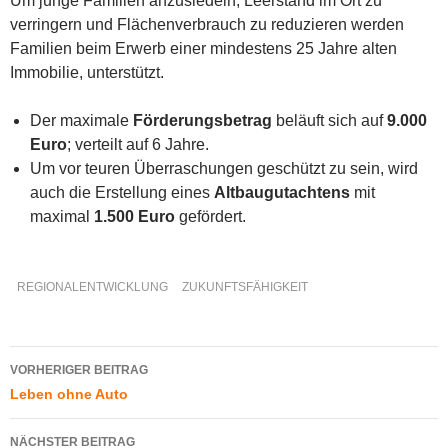
Um junge Familien anzusiedeln, Leerstand im Ort zu
verringern und Flächenverbrauch zu reduzieren werden
Familien beim Erwerb einer mindestens 25 Jahre alten
Immo­bilie, unter­stützt.
Der maximale
Förderungs­betrag
beläuft sich auf
9.000
Euro
; verteilt auf 6 Jahre.
Um vor teuren Über­raschungen geschützt zu sein, wird
auch die Erstellung eines
Altbau­gut­achtens
mit
maximal
1.500 Euro
gefördert.
REGIONALENTWICKLUNG
ZUKUNFTSFÄHIGKEIT
Beitragsnavigation
VORHERIGER BEITRAG
Leben ohne Auto
NÄCHSTER BEITRAG