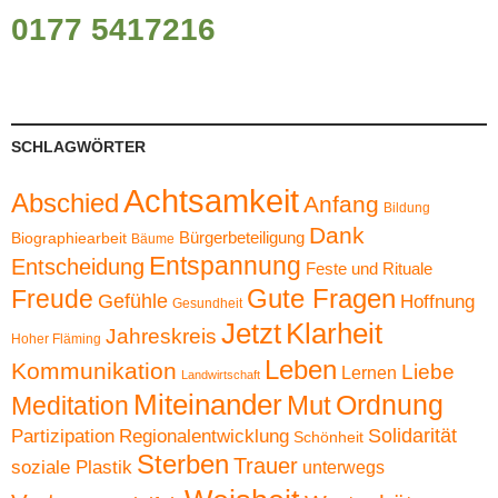
0177 5417216
SCHLAGWÖRTER
Achtsamkeit
Abschied
Anfang
Bildung
Dank
Bürgerbeteiligung
Biographiearbeit
Bäume
Entspannung
Entscheidung
Feste und Rituale
Gute Fragen
Freude
Gefühle
Hoffnung
Gesundheit
Jetzt
Klarheit
Jahreskreis
Hoher Fläming
Leben
Kommunikation
Liebe
Lernen
Landwirtschaft
Miteinander
Ordnung
Mut
Meditation
Solidarität
Partizipation
Regionalentwicklung
Schönheit
Sterben
Trauer
soziale Plastik
unterwegs