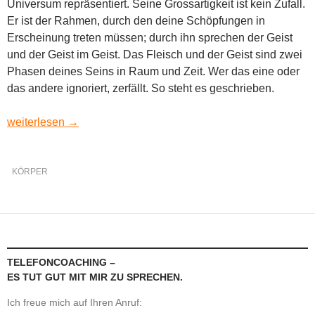
Universum repräsentiert. Seine Grossartigkeit ist kein Zufall.
Er ist der Rahmen, durch den deine Schöpfungen in
Erscheinung treten müssen; durch ihn sprechen der Geist
und der Geist im Geist. Das Fleisch und der Geist sind zwei
Phasen deines Seins in Raum und Zeit. Wer das eine oder
das andere ignoriert, zerfällt. So steht es geschrieben.
Seele und Fleisch
weiterlesen
→
KÖRPER
TELEFONCOACHING –
ES TUT GUT MIT MIR ZU SPRECHEN.
Ich freue mich auf Ihren Anruf: