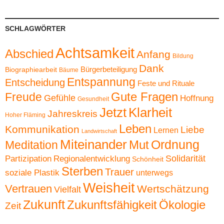
SCHLAGWÖRTER
Achtsamkeit
Abschied
Anfang
Bildung
Dank
Bürgerbeteiligung
Biographiearbeit
Bäume
Entspannung
Entscheidung
Feste und Rituale
Gute Fragen
Freude
Gefühle
Hoffnung
Gesundheit
Jetzt
Klarheit
Jahreskreis
Hoher Fläming
Leben
Kommunikation
Liebe
Lernen
Landwirtschaft
Miteinander
Ordnung
Mut
Meditation
Solidarität
Partizipation
Regionalentwicklung
Schönheit
Sterben
Trauer
soziale Plastik
unterwegs
Weisheit
Vertrauen
Wertschätzung
Vielfalt
Zukunft
Zukunftsfähigkeit
Ökologie
Zeit