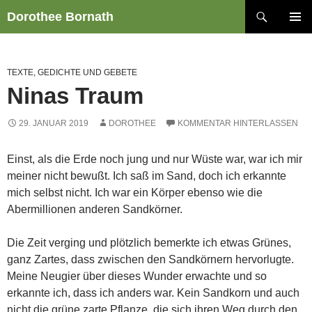
Zum
Suchen
Dorothee Bornath
Inhalt
PRIMÄR
springen
MENÜ
TEXTE, GEDICHTE UND GEBETE
Ninas Traum
29. JANUAR 2019
DOROTHEE
KOMMENTAR HINTERLASSEN
Einst, als die Erde noch jung und nur Wüste war, war ich mir
meiner nicht bewußt. Ich saß im Sand, doch ich erkannte
mich selbst nicht. Ich war ein Körper ebenso wie die
Abermillionen anderen Sandkörner.
Die Zeit verging und plötzlich bemerkte ich etwas Grünes,
ganz Zartes, dass zwischen den Sandkörnern hervorlugte.
Meine Neugier über dieses Wunder erwachte und so
erkannte ich, dass ich anders war. Kein Sandkorn und auch
nicht die grüne zarte Pflanze, die sich ihren Weg durch den