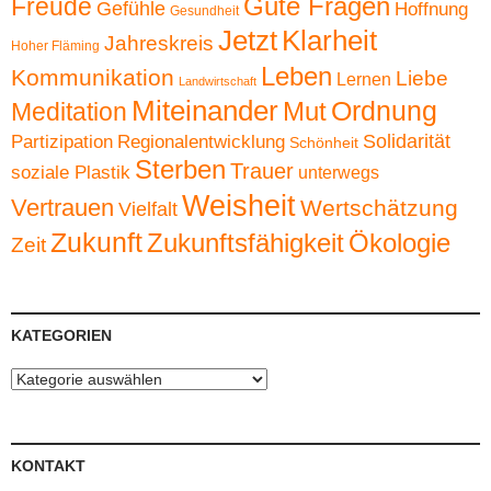
Gute Fragen
Freude
Gefühle
Hoffnung
Gesundheit
Jetzt
Klarheit
Jahreskreis
Hoher Fläming
Leben
Kommunikation
Liebe
Lernen
Landwirtschaft
Miteinander
Ordnung
Mut
Meditation
Solidarität
Partizipation
Regionalentwicklung
Schönheit
Sterben
Trauer
soziale Plastik
unterwegs
Weisheit
Vertrauen
Wertschätzung
Vielfalt
Zukunft
Zukunftsfähigkeit
Ökologie
Zeit
KATEGORIEN
Kategorien
KONTAKT