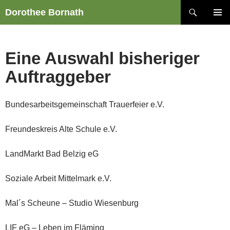
Zum
Suchen
Dorothee Bornath
Inhalt
PRIMÄR
springen
MENÜ
Eine Auswahl bisheriger
Auftraggeber
Bundesarbeitsgemeinschaft Trauerfeier e.V.
Freundeskreis Alte Schule e.V.
LandMarkt Bad Belzig eG
Soziale Arbeit Mittelmark e.V.
Mal´s Scheune – Studio Wiesenburg
LIF eG – Leben im Fläming