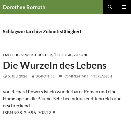
Zum
Suchen
Dorothee Bornath
Inhalt
PRIMÄR
springen
MENÜ
Schlagwortarchiv: Zukunftsfähigkeit
EMPFEHLENSWERTE BÜCHER
,
ÖKOLOGIE
,
ZUKUNFT
Die Wurzeln des Lebens
5. JULI 2026
DOROTHEE
KOMMENTAR HINTERLASSEN
von Richard Powers ist ein wunderbarer Roman und eine
Hommage an die Bäume. Sehr beeindruckend, lehrreich und
erschreckend …
ISBN 978-3-596-70312-8