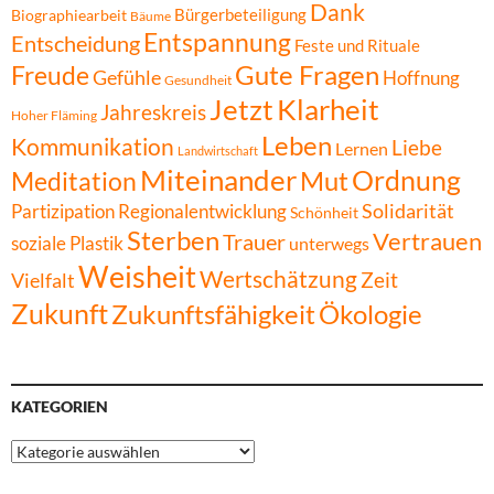
Dank
Bürgerbeteiligung
Biographiearbeit
Bäume
Entspannung
Entscheidung
Feste und Rituale
Gute Fragen
Freude
Gefühle
Hoffnung
Gesundheit
Jetzt
Klarheit
Jahreskreis
Hoher Fläming
Leben
Kommunikation
Liebe
Lernen
Landwirtschaft
Miteinander
Ordnung
Mut
Meditation
Solidarität
Partizipation
Regionalentwicklung
Schönheit
Sterben
Vertrauen
Trauer
soziale Plastik
unterwegs
Weisheit
Wertschätzung
Zeit
Vielfalt
Zukunft
Zukunftsfähigkeit
Ökologie
KATEGORIEN
Kategorien