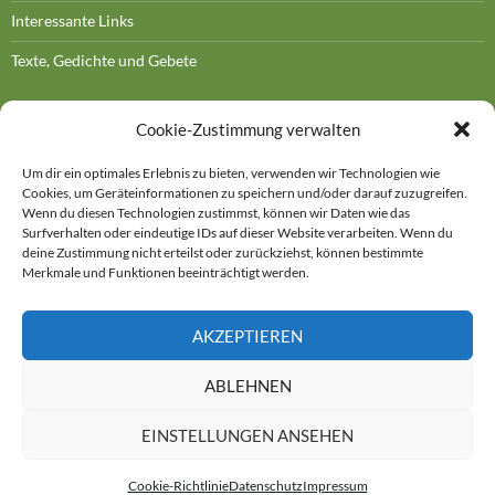
Interessante Links
Texte, Gedichte und Gebete
Cookie-Zustimmung verwalten
Um dir ein optimales Erlebnis zu bieten, verwenden wir Technologien wie
Cookies, um Geräteinformationen zu speichern und/oder darauf zuzugreifen.
DOROTHEE BORNATH
Wenn du diesen Technologien zustimmst, können wir Daten wie das
Surfverhalten oder eindeutige IDs auf dieser Website verarbeiten. Wenn du
Kontakt
deine Zustimmung nicht erteilst oder zurückziehst, können bestimmte
Merkmale und Funktionen beeinträchtigt werden.
Impressum
AKZEPTIEREN
ABLEHNEN
Datenschutz
EINSTELLUNGEN ANSEHEN
Cookie-Richtlinie
Datenschutz
Impressum
Datenschutz
Stolz präsentiert von WordPress