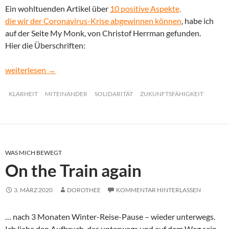
Ein wohltuenden Artikel über
10 positive Aspekte,
die wir der Coronavirus-Krise abgewinnen können
, habe ich
auf der Seite My Monk, von Christof Herrman gefunden.
Hier die Überschriften:
Corona – drei Blickwinkel
weiterlesen
→
KLARHEIT
MITEINANDER
SOLIDARITÄT
ZUKUNFTSFÄHIGKEIT
WAS MICH BEWEGT
On the Train again
3. MÄRZ 2020
DOROTHEE
KOMMENTAR HINTERLASSEN
… nach 3 Monaten Winter-Reise-Pause – wieder unterwegs.
Ich liebe den Aufbruch, das unterwegs und auf dem Weg sein.