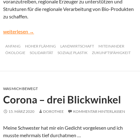
voranzutreiben, regionale Erzeuger zu unterstützen und
Strukturen für die regionale Verarbeitung von Bio-Produkten
zu schaffen.
Hoffnung und ein neuer Anfang – die LandMarkt eG
weiterlesen
→
ANFANG
HOHER FLÄMING
LANDWIRTSCHAFT
MITEINANDER
ÖKOLOGIE
SOLIDARITÄT
SOZIALE PLASTIK
ZUKUNFTSFÄHIGKEIT
WAS MICH BEWEGT
Corona – drei Blickwinkel
15. MÄRZ 2020
DOROTHEE
KOMMENTAR HINTERLASSEN
Meine Schwester hat mir ein Gedicht vorgelesen und ich
musste mehrmals tief durchatmen …