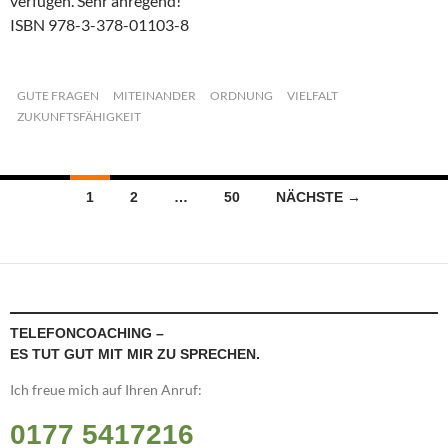
verfügen. Sehr anregend!
ISBN 978-3-378-01103-8
GUTE FRAGEN
MITEINANDER
ORDNUNG
VIELFALT
ZUKUNFTSFÄHIGKEIT
Beitragsnavigation
1
2
…
50
NÄCHSTE →
TELEFONCOACHING –
ES TUT GUT MIT MIR ZU SPRECHEN.
Ich freue mich auf Ihren Anruf:
0177 5417216