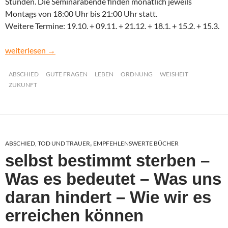
Stunden. Die Seminarabende finden monatlich jeweils
Montags von 18:00 Uhr bis 21:00 Uhr statt.
Weitere Termine: 19.10. + 09.11. + 21.12. + 18.1. + 15.2. + 15.3.
Das Leben aufräumen – Gut vorbereitet sterben
weiterlesen
→
ABSCHIED
GUTE FRAGEN
LEBEN
ORDNUNG
WEISHEIT
ZUKUNFT
ABSCHIED, TOD UND TRAUER
EMPFEHLENSWERTE BÜCHER
,
selbst bestimmt sterben –
Was es bedeutet – Was uns
daran hindert – Wie wir es
erreichen können