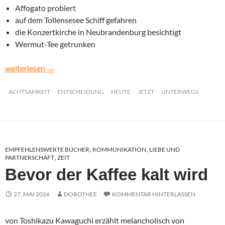
Affogato probiert
auf dem Tollensesee Schiff gefahren
die Konzertkirche in Neubrandenburg besichtigt
Wermut-Tee getrunken
never done before – immer wieder neues
weiterlesen
→
ACHTSAMKEIT
ENTSCHEIDUNG
HEUTE
JETZT
UNTERWEGS
EMPFEHLENSWERTE BÜCHER
KOMMUNIKATION
LIEBE UND
,
,
PARTNERSCHAFT
ZEIT
,
Bevor der Kaffee kalt wird
27. MAI 2026
DOROTHEE
KOMMENTAR HINTERLASSEN
von Toshikazu Kawaguchi erzählt melancholisch von