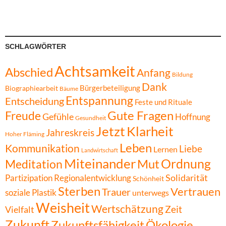
SCHLAGWÖRTER
Achtsamkeit
Abschied
Anfang
Bildung
Dank
Bürgerbeteiligung
Biographiearbeit
Bäume
Entspannung
Entscheidung
Feste und Rituale
Gute Fragen
Freude
Gefühle
Hoffnung
Gesundheit
Jetzt
Klarheit
Jahreskreis
Hoher Fläming
Leben
Kommunikation
Liebe
Lernen
Landwirtschaft
Miteinander
Ordnung
Mut
Meditation
Solidarität
Partizipation
Regionalentwicklung
Schönheit
Sterben
Vertrauen
Trauer
soziale Plastik
unterwegs
Weisheit
Wertschätzung
Zeit
Vielfalt
Zukunft
Zukunftsfähigkeit
Ökologie