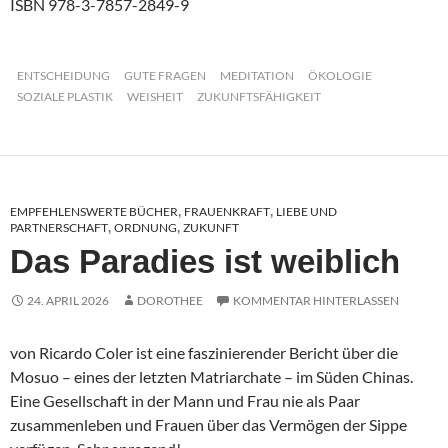
ISBN 978-3-7857-2849-9
ENTSCHEIDUNG
GUTE FRAGEN
MEDITATION
ÖKOLOGIE
SOZIALE PLASTIK
WEISHEIT
ZUKUNFTSFÄHIGKEIT
EMPFEHLENSWERTE BÜCHER
FRAUENKRAFT
LIEBE UND
,
,
PARTNERSCHAFT
ORDNUNG
ZUKUNFT
,
,
Das Paradies ist weiblich
24. APRIL 2026
DOROTHEE
KOMMENTAR HINTERLASSEN
von Ricardo Coler ist eine faszinierender Bericht über die
Mosuo – eines der letzten Matriarchate – im Süden Chinas.
Eine Gesellschaft in der Mann und Frau nie als Paar
zusammenleben und Frauen über das Vermögen der Sippe