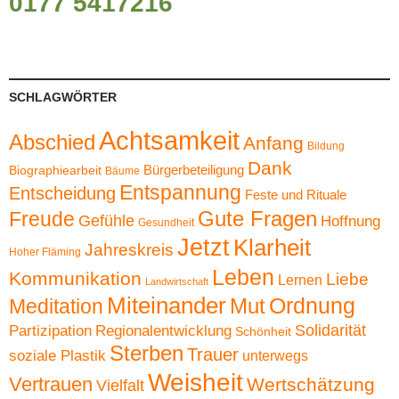
0177 5417216
SCHLAGWÖRTER
Achtsamkeit
Abschied
Anfang
Bildung
Dank
Bürgerbeteiligung
Biographiearbeit
Bäume
Entspannung
Entscheidung
Feste und Rituale
Gute Fragen
Freude
Gefühle
Hoffnung
Gesundheit
Jetzt
Klarheit
Jahreskreis
Hoher Fläming
Leben
Kommunikation
Liebe
Lernen
Landwirtschaft
Miteinander
Ordnung
Mut
Meditation
Solidarität
Partizipation
Regionalentwicklung
Schönheit
Sterben
Trauer
soziale Plastik
unterwegs
Weisheit
Vertrauen
Wertschätzung
Vielfalt