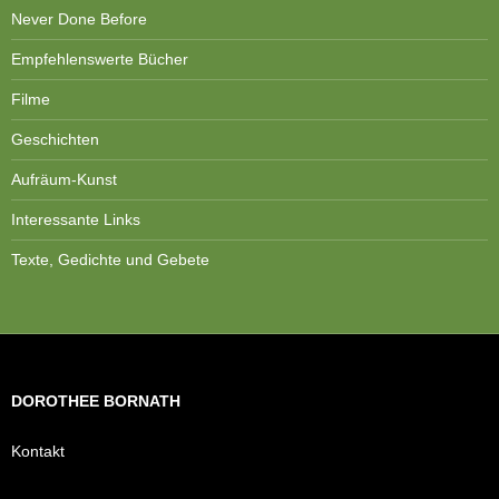
Never Done Before
Empfehlenswerte Bücher
Filme
Geschichten
Aufräum-Kunst
Interessante Links
Texte, Gedichte und Gebete
DOROTHEE BORNATH
Kontakt