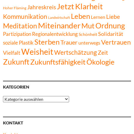
Jetzt
Klarheit
Jahreskreis
Hoher Fläming
Leben
Kommunikation
Liebe
Lernen
Landwirtschaft
Miteinander
Ordnung
Mut
Meditation
Solidarität
Partizipation
Regionalentwicklung
Schönheit
Sterben
Vertrauen
Trauer
soziale Plastik
unterwegs
Weisheit
Wertschätzung
Zeit
Vielfalt
Zukunft
Zukunftsfähigkeit
Ökologie
KATEGORIEN
Kategorien
KONTAKT