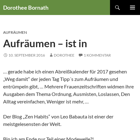
Zum
Suchen
Dorothee Bornath
Inhalt
PRIMÄR
springen
MENÜ
AUFRÄUMEN
Aufräumen – ist in
10. SEPTEMBER 2016
DOROTHEE
1 KOMMENTAR
… gerade habe ich einen Abreißkalender für 2017 gesehen
„Weg damit“ der jeden Tag Tipp´s zum Aufräumen und
entrümpeln gibt, … Mehrere Frauenzeitschriften widmen ihre
Ausgaben dem Thema Ordnung, Ausmisten, Loslassen, Den
Alltag vereinfachen, Weniger ist mehr, …
Der Blog „Zen Habits“ von Leo Babauta ist einer der
meistgelesensten der Welt.
Bin ich am Ende nur Teil einer Modewelle?!