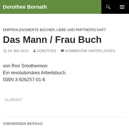
Zum
Suchen
Dorothee Bornath
Inhalt
PRIMÄR
springen
MENÜ
EMPFEHLENSWERTE BÜCHER
,
LIEBE UND PARTNERSCHAFT
Das Mann / Frau Buch
29. MAI 2010
DOROTHEE
KOMMENTAR HINTERLASSEN
von Ron Smothermon
Ein revolutionäres Arbeitsbuch.
ISBN 3-926257-01-6
KLARHEIT
Beitragsnavigation
VORHERIGER BEITRAG