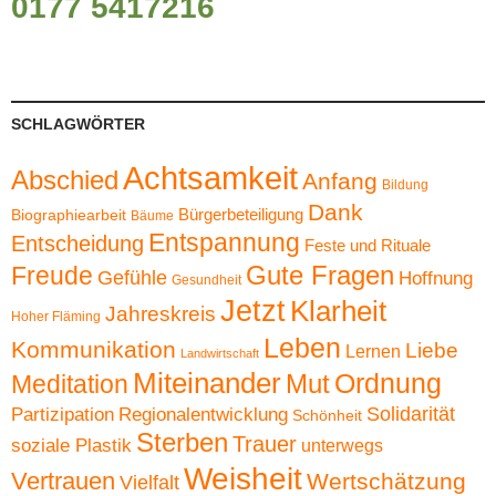
0177 5417216
SCHLAGWÖRTER
Achtsamkeit
Abschied
Anfang
Bildung
Dank
Bürgerbeteiligung
Biographiearbeit
Bäume
Entspannung
Entscheidung
Feste und Rituale
Gute Fragen
Freude
Gefühle
Hoffnung
Gesundheit
Jetzt
Klarheit
Jahreskreis
Hoher Fläming
Leben
Kommunikation
Liebe
Lernen
Landwirtschaft
Miteinander
Ordnung
Mut
Meditation
Solidarität
Partizipation
Regionalentwicklung
Schönheit
Sterben
Trauer
soziale Plastik
unterwegs
Weisheit
Vertrauen
Wertschätzung
Vielfalt