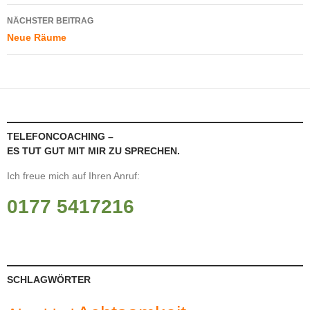
NÄCHSTER BEITRAG
Neue Räume
TELEFONCOACHING –
ES TUT GUT MIT MIR ZU SPRECHEN.
Ich freue mich auf Ihren Anruf:
0177 5417216
SCHLAGWÖRTER