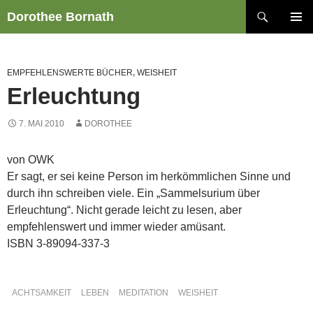
Zum
Suchen
Dorothee Bornath
Inhalt
PRIMÄR
springen
MENÜ
EMPFEHLENSWERTE BÜCHER
,
WEISHEIT
Erleuchtung
7. MAI 2010
DOROTHEE
von OWK
Er sagt, er sei keine Person im herkömmlichen Sinne und
durch ihn schreiben viele. Ein „Sammelsurium über
Erleuchtung“. Nicht gerade leicht zu lesen, aber
empfehlenswert und immer wieder amüsant.
ISBN 3-89094-337-3
ACHTSAMKEIT
LEBEN
MEDITATION
WEISHEIT