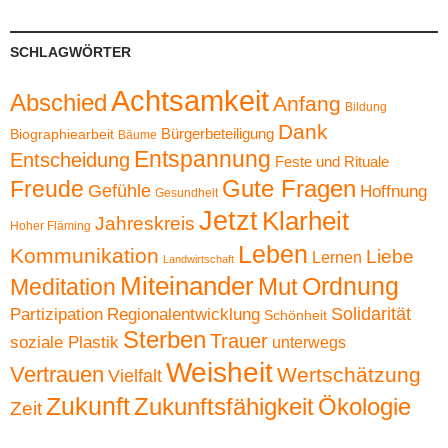
SCHLAGWÖRTER
Achtsamkeit
Abschied
Anfang
Bildung
Dank
Bürgerbeteiligung
Biographiearbeit
Bäume
Entspannung
Entscheidung
Feste und Rituale
Gute Fragen
Freude
Gefühle
Hoffnung
Gesundheit
Jetzt
Klarheit
Jahreskreis
Hoher Fläming
Leben
Kommunikation
Liebe
Lernen
Landwirtschaft
Miteinander
Ordnung
Mut
Meditation
Solidarität
Partizipation
Regionalentwicklung
Schönheit
Sterben
Trauer
soziale Plastik
unterwegs
Weisheit
Vertrauen
Wertschätzung
Vielfalt
Zukunft
Zukunftsfähigkeit
Ökologie
Zeit