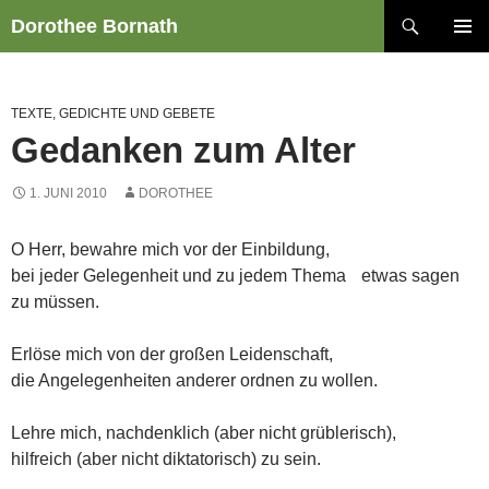
Zum
Suchen
Dorothee Bornath
Inhalt
PRIMÄR
springen
MENÜ
TEXTE, GEDICHTE UND GEBETE
Gedanken zum Alter
1. JUNI 2010
DOROTHEE
O Herr, bewahre mich vor der Einbildung,
bei jeder Gelegenheit und zu jedem Thema etwas sagen
zu müssen.
Erlöse mich von der großen Leidenschaft,
die Angelegenheiten anderer ordnen zu wollen.
Lehre mich, nachdenklich (aber nicht grüblerisch),
hilfreich (aber nicht diktatorisch) zu sein.