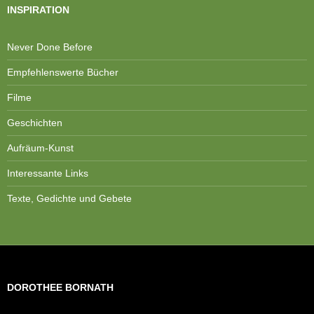
INSPIRATION
Never Done Before
Empfehlenswerte Bücher
Filme
Geschichten
Aufräum-Kunst
Interessante Links
Texte, Gedichte und Gebete
DOROTHEE BORNATH