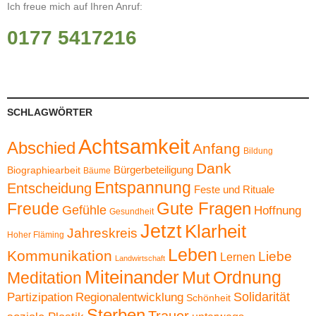
Ich freue mich auf Ihren Anruf:
0177 5417216
SCHLAGWÖRTER
Achtsamkeit
Abschied
Anfang
Bildung
Dank
Bürgerbeteiligung
Biographiearbeit
Bäume
Entspannung
Entscheidung
Feste und Rituale
Gute Fragen
Freude
Gefühle
Hoffnung
Gesundheit
Jetzt
Klarheit
Jahreskreis
Hoher Fläming
Leben
Kommunikation
Liebe
Lernen
Landwirtschaft
Miteinander
Ordnung
Mut
Meditation
Solidarität
Partizipation
Regionalentwicklung
Schönheit
Sterben