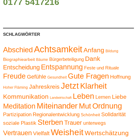
0177 5417216
SCHLAGWÖRTER
Achtsamkeit
Abschied
Anfang
Bildung
Dank
Bürgerbeteiligung
Biographiearbeit
Bäume
Entspannung
Entscheidung
Feste und Rituale
Gute Fragen
Freude
Gefühle
Hoffnung
Gesundheit
Jetzt
Klarheit
Jahreskreis
Hoher Fläming
Leben
Kommunikation
Liebe
Lernen
Landwirtschaft
Miteinander
Ordnung
Mut
Meditation
Solidarität
Partizipation
Regionalentwicklung
Schönheit
Sterben
Trauer
soziale Plastik
unterwegs
Weisheit
Vertrauen
Wertschätzung
Vielfalt