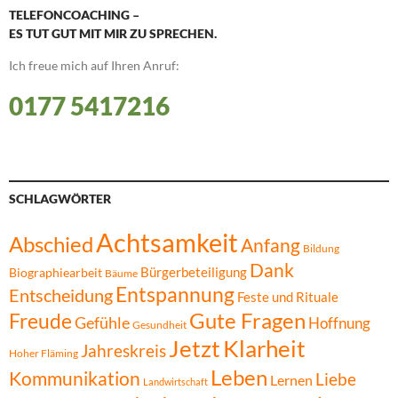
TELEFONCOACHING –
ES TUT GUT MIT MIR ZU SPRECHEN.
Ich freue mich auf Ihren Anruf:
0177 5417216
SCHLAGWÖRTER
Achtsamkeit
Abschied
Anfang
Bildung
Dank
Bürgerbeteiligung
Biographiearbeit
Bäume
Entspannung
Entscheidung
Feste und Rituale
Gute Fragen
Freude
Gefühle
Hoffnung
Gesundheit
Jetzt
Klarheit
Jahreskreis
Hoher Fläming
Leben
Kommunikation
Liebe
Lernen
Landwirtschaft