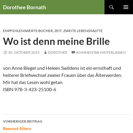
Zum
Suchen
Dorothee Bornath
Inhalt
PRIMÄR
springen
MENÜ
EMPFEHLENSWERTE BÜCHER
,
ZEIT
,
ZWEITE LEBENSHÄLFTE
Wo ist denn meine Brille
30. OKTOBER 2025
DOROTHEE
KOMMENTAR HINTERLASSEN
von Anne Biegel und Heleen Swildens ist ein ernsthaft und
heiterer Briefwechsel zweier Frauen über das Älterwerden.
Mir hat das Lesen wohl getan.
ISBN 978-3-423-25100-6
Beitragsnavigation
VORHERIGER BEITRAG
Bewusst Altern