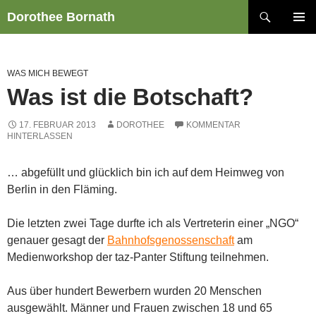
Zum
Suchen
Dorothee Bornath
Inhalt
PRIMÄR
springen
MENÜ
WAS MICH BEWEGT
Was ist die Botschaft?
17. FEBRUAR 2013
DOROTHEE
KOMMENTAR
HINTERLASSEN
… abgefüllt und glücklich bin ich auf dem Heimweg von
Berlin in den Fläming.
Die letzten zwei Tage durfte ich als Vertreterin einer „NGO“
genauer gesagt der
Bahnhofsgenossenschaft
am
Medienworkshop der taz-Panter Stiftung teilnehmen.
Aus über hundert Bewerbern wurden 20 Menschen
ausgewählt. Männer und Frauen zwischen 18 und 65