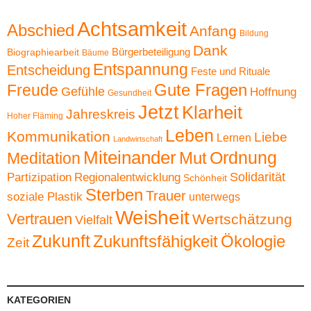
Achtsamkeit
Abschied
Anfang
Bildung
Dank
Bürgerbeteiligung
Biographiearbeit
Bäume
Entspannung
Entscheidung
Feste und Rituale
Gute Fragen
Freude
Gefühle
Hoffnung
Gesundheit
Jetzt
Klarheit
Jahreskreis
Hoher Fläming
Leben
Kommunikation
Liebe
Lernen
Landwirtschaft
Miteinander
Ordnung
Mut
Meditation
Solidarität
Partizipation
Regionalentwicklung
Schönheit
Sterben
Trauer
soziale Plastik
unterwegs
Weisheit
Vertrauen
Wertschätzung
Vielfalt
Zukunft
Zukunftsfähigkeit
Ökologie
Zeit
KATEGORIEN