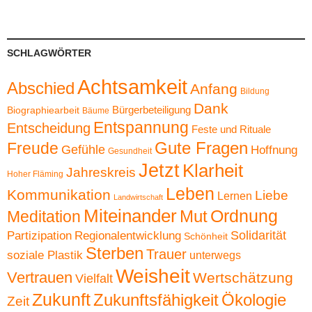
SCHLAGWÖRTER
Achtsamkeit
Abschied
Anfang
Bildung
Dank
Bürgerbeteiligung
Biographiearbeit
Bäume
Entspannung
Entscheidung
Feste und Rituale
Gute Fragen
Freude
Gefühle
Hoffnung
Gesundheit
Jetzt
Klarheit
Jahreskreis
Hoher Fläming
Leben
Kommunikation
Liebe
Lernen
Landwirtschaft
Miteinander
Ordnung
Mut
Meditation
Solidarität
Partizipation
Regionalentwicklung
Schönheit
Sterben
Trauer
soziale Plastik
unterwegs
Weisheit
Vertrauen
Wertschätzung
Vielfalt
Zukunft
Zukunftsfähigkeit
Ökologie
Zeit