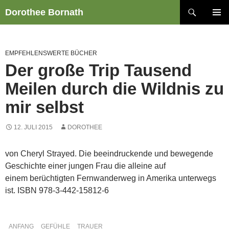
Zum
Suchen
Dorothee Bornath
Inhalt
PRIMÄR
springen
MENÜ
EMPFEHLENSWERTE BÜCHER
Der große Trip Tausend
Meilen durch die Wildnis zu
mir selbst
12. JULI 2015
DOROTHEE
von Cheryl Strayed. Die beeindruckende und bewegende
Geschichte einer jungen Frau die alleine auf
einem berüchtigten Fernwanderweg in Amerika unterwegs
ist. ISBN 978-3-442-15812-6
ANFANG
GEFÜHLE
TRAUER