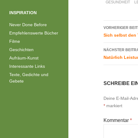
GESUNDHEIT
L
INSPIRATION
Beitrags
Never Done Before
VORHERIGER BEI
Empfehlenswerte Bücher
Sich selbst den
Filme
Geschichten
NÄCHSTER BEITR
Natürlich Leist
Aufräum-Kunst
Interessante Links
Texte, Gedichte und
Gebete
SCHREIBE E
Deine E-Mail-Adres
*
markiert
Kommentar
*