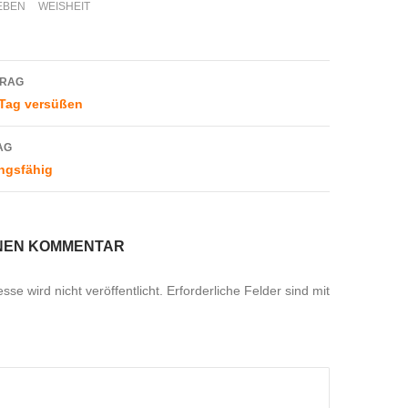
EBEN
WEISHEIT
navigation
TRAG
 Tag versüßen
AG
ungsfähig
INEN KOMMENTAR
se wird nicht veröffentlicht.
Erforderliche Felder sind mit