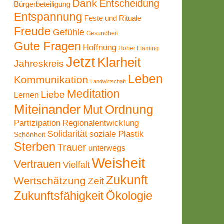
Dank
Entscheidung
Bürgerbeteiligung
Entspannung
Feste und Rituale
Freude
Gefühle
Gesundheit
Gute Fragen
Hoffnung
Hoher Fläming
Jetzt
Klarheit
Jahreskreis
Leben
Kommunikation
Landwirtschaft
Meditation
Liebe
Lernen
Miteinander
Ordnung
Mut
Partizipation
Regionalentwicklung
Solidarität
soziale Plastik
Schönheit
Sterben
Trauer
unterwegs
Weisheit
Vertrauen
Vielfalt
Zukunft
Wertschätzung
Zeit
Zukunftsfähigkeit
Ökologie