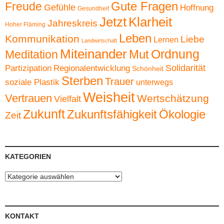
Gute Fragen
Freude
Gefühle
Hoffnung
Gesundheit
Jetzt
Klarheit
Jahreskreis
Hoher Fläming
Leben
Kommunikation
Liebe
Lernen
Landwirtschaft
Miteinander
Ordnung
Mut
Meditation
Solidarität
Partizipation
Regionalentwicklung
Schönheit
Sterben
Trauer
soziale Plastik
unterwegs
Weisheit
Vertrauen
Wertschätzung
Vielfalt
Zukunft
Zukunftsfähigkeit
Ökologie
Zeit
KATEGORIEN
Kategorien
KONTAKT