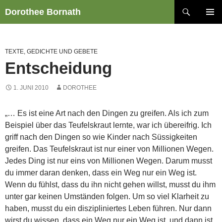
Zum
Suchen
Dorothee Bornath
Inhalt
PRIMÄR
springen
MENÜ
TEXTE, GEDICHTE UND GEBETE
Entscheidung
1. JUNI 2010
DOROTHEE
„… Es ist eine Art nach den Dingen zu greifen. Als ich zum
Beispiel über das Teufelskraut lernte, war ich übereifrig. Ich
griff nach den Dingen so wie Kinder nach Süssigkeiten
greifen. Das Teufelskraut ist nur einer von Millionen Wegen.
Jedes Ding ist nur eins von Millionen Wegen. Darum musst
du immer daran denken, dass ein Weg nur ein Weg ist.
Wenn du fühlst, dass du ihn nicht gehen willst, musst du ihm
unter gar keinen Umständen folgen. Um so viel Klarheit zu
haben, musst du ein diszipliniertes Leben führen. Nur dann
wirst du wissen, dass ein Weg nur ein Weg ist, und dann ist