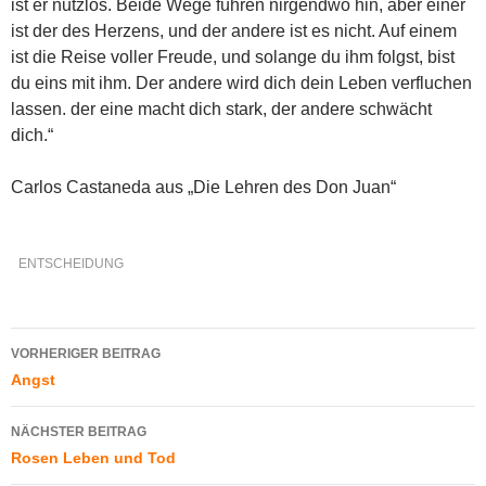
ist er nutzlos. Beide Wege führen nirgendwo hin, aber einer
ist der des Herzens, und der andere ist es nicht. Auf einem
ist die Reise voller Freude, und solange du ihm folgst, bist
du eins mit ihm. Der andere wird dich dein Leben verfluchen
lassen. der eine macht dich stark, der andere schwächt
dich.“
Carlos Castaneda aus „Die Lehren des Don Juan“
ENTSCHEIDUNG
Beitragsnavigation
VORHERIGER BEITRAG
Angst
NÄCHSTER BEITRAG
Rosen Leben und Tod