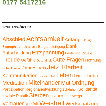
0177 5417216
SCHLAGWÖRTER
Achtsamkeit
Abschied
Anfang
Bildung
Dank
Bürgerbeteiligung
Biographiearbeit
Bäume
Entspannung
Entscheidung
Feste und Rituale
Gute Fragen
Freude
Gefühle
Hoffnung
Gesundheit
Jetzt
Klarheit
Jahreskreis
Hoher Fläming
Leben
Kommunikation
Liebe
Lernen
Landwirtschaft
Miteinander
Ordnung
Mut
Meditation
Solidarität
Partizipation
Regionalentwicklung
Schönheit
Sterben
Trauer
soziale Plastik
unterwegs
Weisheit
Vertrauen
Wertschätzung
Vielfalt