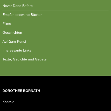
Never Done Before
Empfehlenswerte Bücher
Filme
Geschichten
Aufräum-Kunst
Interessante Links
Texte, Gedichte und Gebete
DOROTHEE BORNATH
Kontakt