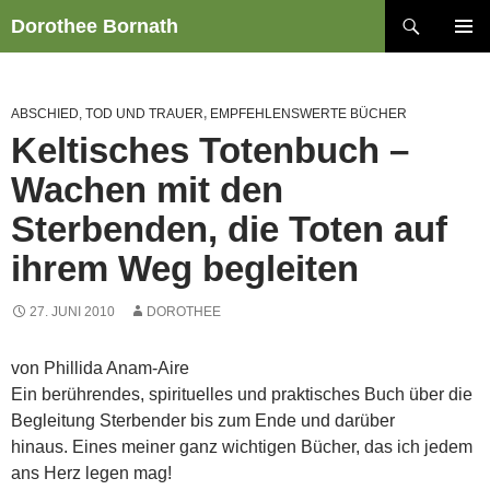
Zum
Suchen
Dorothee Bornath
Inhalt
PRIMÄR
springen
MENÜ
ABSCHIED, TOD UND TRAUER
,
EMPFEHLENSWERTE BÜCHER
Keltisches Totenbuch –
Wachen mit den
Sterbenden, die Toten auf
ihrem Weg begleiten
27. JUNI 2010
DOROTHEE
von Phillida Anam-Aire
Ein berührendes, spirituelles und praktisches Buch über die
Begleitung Sterbender bis zum Ende und darüber
hinaus. Eines meiner ganz wichtigen Bücher, das ich jedem
ans Herz legen mag!