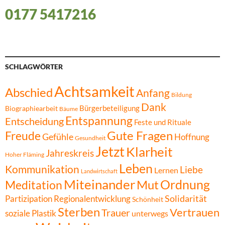
0177 5417216
SCHLAGWÖRTER
Achtsamkeit
Abschied
Anfang
Bildung
Dank
Bürgerbeteiligung
Biographiearbeit
Bäume
Entspannung
Entscheidung
Feste und Rituale
Gute Fragen
Freude
Gefühle
Hoffnung
Gesundheit
Jetzt
Klarheit
Jahreskreis
Hoher Fläming
Leben
Kommunikation
Liebe
Lernen
Landwirtschaft
Miteinander
Ordnung
Mut
Meditation
Solidarität
Partizipation
Regionalentwicklung
Schönheit
Sterben
Vertrauen
Trauer
soziale Plastik
unterwegs