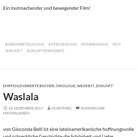
Ein mutmachender und bewegender Film!
BÜRGERBETEILIGUNG
ENTSCHEIDUNG
ENTSPANNUNG
MUT
ZUKUNFT
ZUKUNFTSFÄHIGKEIT
EMPFEHLENSWERTE BÜCHER
,
ÖKOLOGIE
,
WEISHEIT
,
ZUKUNFT
Waslala
10. DEZEMBER 2017
DOROTHEE
KOMMENTAR
HINTERLASSEN
von Gioconda Belli ist eine lateinamerikanische hoffnungsvolle
und schreckliche Geschichte die Schönheit und Liebe