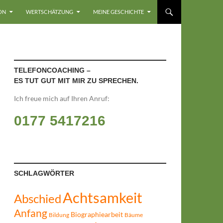
ON
WERTSCHÄTZUNG
MEINE GESCHICHTE
TELEFONCOACHING –
ES TUT GUT MIT MIR ZU SPRECHEN.
Ich freue mich auf Ihren Anruf:
0177 5417216
SCHLAGWÖRTER
Achtsamkeit
Abschied
Anfang
Biographiearbeit
Bildung
Bäume