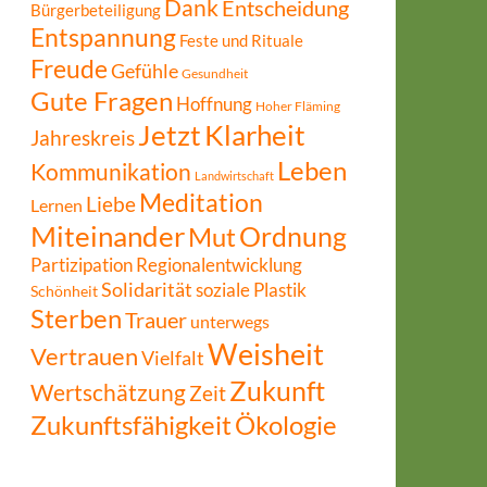
Dank
Entscheidung
Bürgerbeteiligung
Entspannung
Feste und Rituale
Freude
Gefühle
Gesundheit
Gute Fragen
Hoffnung
Hoher Fläming
Jetzt
Klarheit
Jahreskreis
Leben
Kommunikation
Landwirtschaft
Meditation
Liebe
Lernen
Miteinander
Ordnung
Mut
Partizipation
Regionalentwicklung
Solidarität
soziale Plastik
Schönheit
Sterben
Trauer
unterwegs
Weisheit
Vertrauen
Vielfalt
Zukunft
Wertschätzung
Zeit
Zukunftsfähigkeit
Ökologie