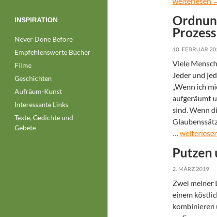
Staub ist eine
weiterlesen
Ordnung
INSPIRATION
Prozess
Never Done Before
10. FEBRUAR 20
Empfehlenswerte Bücher
Viele Mensch
Filme
Jeder und je
Geschichten
„Wenn ich mic
Aufräum-Kunst
aufgeräumt u
Interessante Links
sind. Wenn d
Texte, Gedichte und
Glaubenssätz
Gebete
Ordnung – 
…
weiterlese
Putzen 
2. MÄRZ 2019
Zwei meiner 
einem köstlic
kombinieren 