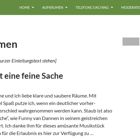
HOME
AUFRÄUMEN
TELEFONCOACHING
MODERATI
men
urzer Einleitungstext stehen]
t eine feine Sache
ne und ich liebe klare und saubere Räume. Mit
l Spaß putze ich, wenn ein deutlicher vorher-
rschied wahrgenommen werden kann. Staub ist also
ache“, wie Funny van Dannen in seinem geistreichen
rt. Ich danke ihm für dieses amüsante Musikstück
 für die Erlaubnis es hier zur Verfügung zu …