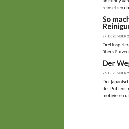
an Funny van 
reinsetzen da
So mach
Reinigu
27. DEZEMBER 
Drei inspiri
übers Putzen 
Der Weg
26. DEZEMBER 
Der japanisc
des Putzens, 
motivieren un