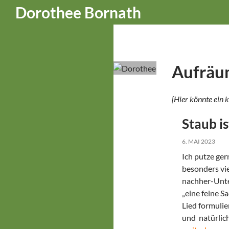
Suchen
Dorothee Bornath
Zum
Inhalt
springen
Aufräu
[Hier könnte ein k
Staub is
6. MAI 2023
Ich putze ger
besonders vie
nachher-Unte
„eine feine S
Lied formulie
und natürlich