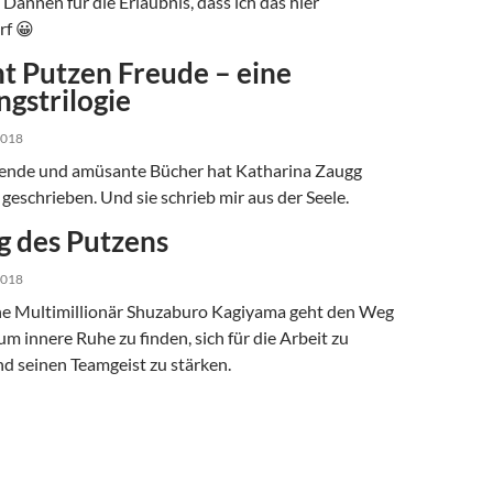
Dannen für die Erlaubnis, dass ich das hier
rf 😀
t Putzen Freude – eine
ngstrilogie
2018
erende und amüsante Bücher hat Katharina Zaugg
geschrieben. Und sie schrieb mir aus der Seele.
 des Putzens
2018
he Multimillionär Shuzaburo Kagiyama geht den Weg
um innere Ruhe zu finden, sich für die Arbeit zu
d seinen Teamgeist zu stärken.