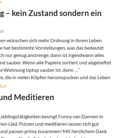
 feine Sache
→
 – kein Zustand sondern ein
20
en wünschen sich mehr Ordnung in ihrem Leben.
de hat bestimmte Vorstellungen, was das bedeutet
h nur genug anstrenge, dann ist irgendwann alles
nd sauber. Wenn alle Papiere sortiert und abgeheftet
ie Wohnung tiptop sauber ist, dann …“
e, die in vielen Köpfen herumspucken und das Leben
kein Zustand sondern ein Prozess
n
→
und Meditieren
Lieblingstätigkeiten besingt Funny van Dannen in
hen Lied. Putzen und meditieren lassen sich gut
und passen prima zusammen! Mit herzlichem Dank