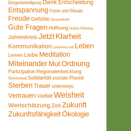
Dank
Entscheidung
Bürgerbeteiligung
Entspannung
Feste und Rituale
Freude
Gefühle
Gesundheit
Gute Fragen
Hoffnung
Hoher Fläming
Jetzt
Klarheit
Jahreskreis
Leben
Kommunikation
Landwirtschaft
Meditation
Liebe
Lernen
Miteinander
Ordnung
Mut
Partizipation
Regionalentwicklung
Solidarität
soziale Plastik
Schönheit
Sterben
Trauer
unterwegs
Weisheit
Vertrauen
Vielfalt
Zukunft
Wertschätzung
Zeit
Zukunftsfähigkeit
Ökologie