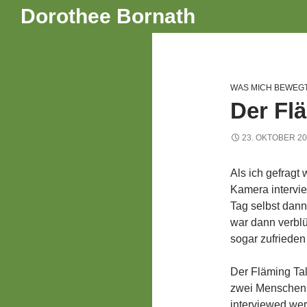
Suchen
Dorothee Bornath
Zum
Inhalt
springen
WAS MICH BEWEG
Der Fl
23. OKTOBER 2
Als ich gefragt 
Kamera intervie
Tag selbst dann
war dann verbl
sogar zufrieden
Der Fläming Tal
zwei Menschen 
interviewed we