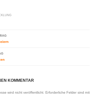
CKLUNG
navigation
TRAG
eiern
AG
ten
INEN KOMMENTAR
se wird nicht veröffentlicht.
Erforderliche Felder sind mit