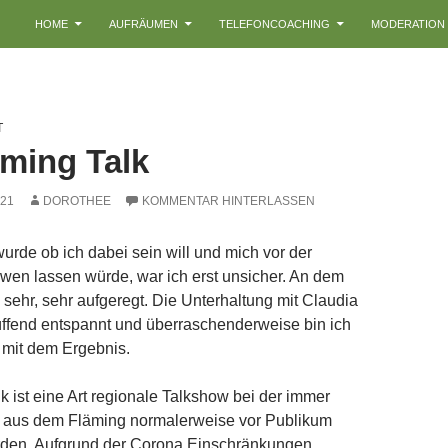
HOME
AUFRÄUMEN
TELEFONCOACHING
MODERATION
T
äming Talk
021
DOROTHEE
KOMMENTAR HINTERLASSEN
wurde ob ich dabei sein will und mich vor der
wen lassen würde, war ich erst unsicher. An dem
 sehr, sehr aufgeregt. Die Unterhaltung mit Claudia
üffend entspannt und überraschenderweise bin ich
 mit dem Ergebnis.
k ist eine Art regionale Talkshow bei der immer
aus dem Fläming normalerweise vor Publikum
rden. Aufgrund der Corona Einschränkungen