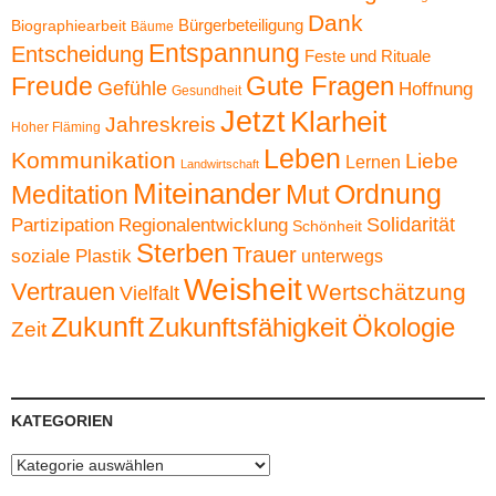
Dank
Bürgerbeteiligung
Biographiearbeit
Bäume
Entspannung
Entscheidung
Feste und Rituale
Gute Fragen
Freude
Gefühle
Hoffnung
Gesundheit
Jetzt
Klarheit
Jahreskreis
Hoher Fläming
Leben
Kommunikation
Liebe
Lernen
Landwirtschaft
Miteinander
Ordnung
Mut
Meditation
Solidarität
Partizipation
Regionalentwicklung
Schönheit
Sterben
Trauer
soziale Plastik
unterwegs
Weisheit
Vertrauen
Wertschätzung
Vielfalt
Zukunft
Zukunftsfähigkeit
Ökologie
Zeit
KATEGORIEN
Kategorien