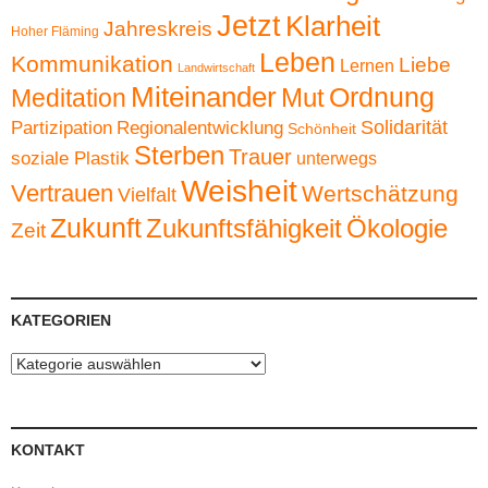
Jetzt
Klarheit
Jahreskreis
Hoher Fläming
Leben
Kommunikation
Liebe
Lernen
Landwirtschaft
Miteinander
Ordnung
Mut
Meditation
Solidarität
Partizipation
Regionalentwicklung
Schönheit
Sterben
Trauer
soziale Plastik
unterwegs
Weisheit
Vertrauen
Wertschätzung
Vielfalt
Zukunft
Zukunftsfähigkeit
Ökologie
Zeit
KATEGORIEN
Kategorien
KONTAKT