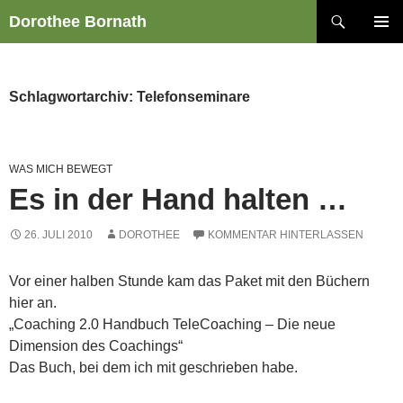
Zum
Suchen
Dorothee Bornath
Inhalt
PRIMÄR
springen
MENÜ
Schlagwortarchiv: Telefonseminare
WAS MICH BEWEGT
Es in der Hand halten …
26. JULI 2010
DOROTHEE
KOMMENTAR HINTERLASSEN
Vor einer halben Stunde kam das Paket mit den Büchern
hier an.
„Coaching 2.0 Handbuch TeleCoaching – Die neue
Dimension des Coachings“
Das Buch, bei dem ich mit geschrieben habe.