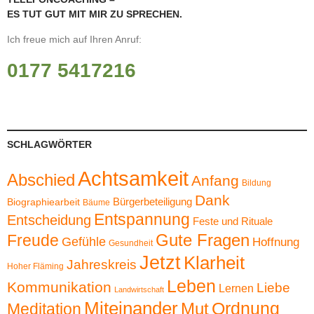
ES TUT GUT MIT MIR ZU SPRECHEN.
Ich freue mich auf Ihren Anruf:
0177 5417216
SCHLAGWÖRTER
Achtsamkeit
Abschied
Anfang
Bildung
Dank
Bürgerbeteiligung
Biographiearbeit
Bäume
Entspannung
Entscheidung
Feste und Rituale
Gute Fragen
Freude
Gefühle
Hoffnung
Gesundheit
Jetzt
Klarheit
Jahreskreis
Hoher Fläming
Leben
Kommunikation
Liebe
Lernen
Landwirtschaft
Miteinander
Ordnung
Mut
Meditation