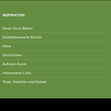
INSPIRATION
Never Done Before
Empfehlenswerte Bücher
Filme
Geschichten
Aufräum-Kunst
Interessante Links
Texte, Gedichte und Gebete