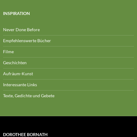
INSPIRATION
Never Done Before
Empfehlenswerte Bücher
Filme
Geschichten
Aufräum-Kunst
Interessante Links
Texte, Gedichte und Gebete
DOROTHEE BORNATH