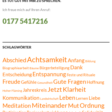
ES TUT GUT MIT MIR ZU SPRECHEN.
Ich freue mich auf Ihren Anruf:
0177 5417216
SCHLAGWÖRTER
Achtsamkeit
Abschied
Anfang
Bildung
Dank
Bürgerbeteiligung
Biographiearbeit
Bäume
Entspannung
Entscheidung
Feste und Rituale
Gute Fragen
Freude
Gefühle
Hoffnung
Gesundheit
Jetzt
Klarheit
Jahreskreis
Hoher Fläming
Leben
Kommunikation
Liebe
Lernen
Landwirtschaft
Miteinander
Ordnung
Mut
Meditation