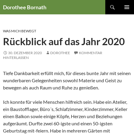
Zum
Suchen
Dorothee Bornath
Inhalt
PRIMÄR
springen
MENÜ
WAS MICH BEWEGT
Rückblick auf das Jahr 2020
30. DEZEMBER 2020
DOROTHEE
KOMMENTAR
HINTERLASSEN
Tiefe Dankbarkeit erfüllt mich, für dieses bunte Jahr mit seinen
wunderbaren Gelegenheiten sowohl Materie und Geist zu
bewegen als auch Raum und Ruhe zu genießen.
Ich konnte für viele Menschen hilfreich sein. Habe ein Atelier,
ein Baustofflager, Büro´s, Schlafzimmer, Kinderzimmer, Keller
einen Balkon sowie einige Köpfe, Herzen und Beziehungen
aufgeräumt. Durfte zwei 60-igste und einen 50-igsten
Geburtstag mit-feiern. Habe in mehreren Gärten mit